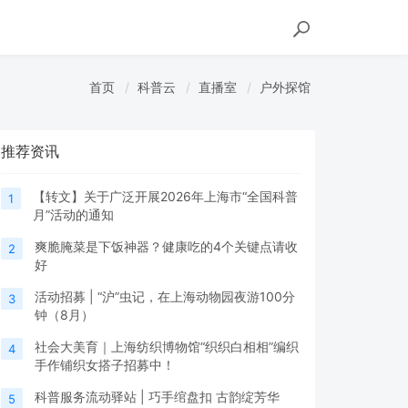
首页
科普云
直播室
户外探馆
推荐资讯
【转文】关于广泛开展2026年上海市“全国科普
1
月”活动的通知
爽脆腌菜是下饭神器？健康吃的4个关键点请收
2
好
活动招募 | “沪”虫记，在上海动物园夜游100分
3
钟（8月）
社会大美育｜上海纺织博物馆“织织白相相”编织
4
手作铺织女搭子招募中！
科普服务流动驿站 | 巧手绾盘扣 古韵绽芳华
5