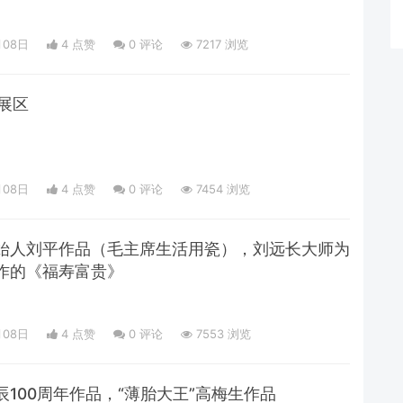
月08日
4 点赞
0
评论
7217 浏览
展区
月08日
4 点赞
0
评论
7454 浏览
始人刘平作品（毛主席生活用瓷），刘远长大师为
作的《福寿富贵》
月08日
4 点赞
0
评论
7553 浏览
100周年作品，“薄胎大王”高梅生作品