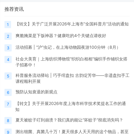
推荐资讯
【转文】关于广泛开展2026年上海市“全国科普月”活动的通知
1
爽脆腌菜是下饭神器？健康吃的4个关键点请收好
2
活动招募 | “沪”虫记，在上海动物园夜游100分钟（8月）
3
社会大美育｜上海纺织博物馆“织织白相相”编织手作铺织女搭
4
子招募中！
科普服务流动驿站 | 巧手绾盘扣 古韵绽芳华——非遗盘扣手工
5
课程顺利开展
预防认知衰退的新观点
6
【转文】关于开展2026年度上海市科学技术奖提名工作的通
7
知
夏天被蚊子叮到崩溃？我们真的能让“坏蚊子”彻底消失吗？
8
测出细菌、真菌几十万！夏天很多人天天用的这个物品，甚至
9