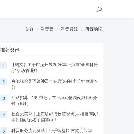
首页
科普云
科普资源
科普场馆
推荐资讯
【转文】关于广泛开展2026年上海市“全国科普
1
月”活动的通知
爽脆腌菜是下饭神器？健康吃的4个关键点请收
2
好
活动招募 | “沪”虫记，在上海动物园夜游100分
3
钟（8月）
社会大美育｜上海纺织博物馆“织织白相相”编织
4
手作铺织女搭子招募中！
科普服务流动驿站 | 巧手绾盘扣 古韵绽芳华
5