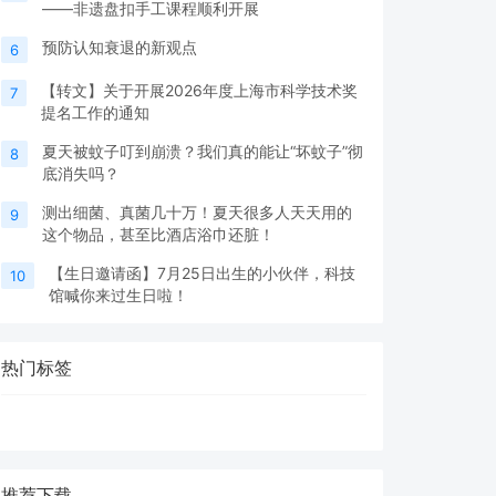
——非遗盘扣手工课程顺利开展
预防认知衰退的新观点
6
【转文】关于开展2026年度上海市科学技术奖
7
提名工作的通知
夏天被蚊子叮到崩溃？我们真的能让“坏蚊子”彻
8
底消失吗？
测出细菌、真菌几十万！夏天很多人天天用的
9
这个物品，甚至比酒店浴巾还脏！
【生日邀请函】7月25日出生的小伙伴，科技
10
馆喊你来过生日啦！
热门标签
推荐下载