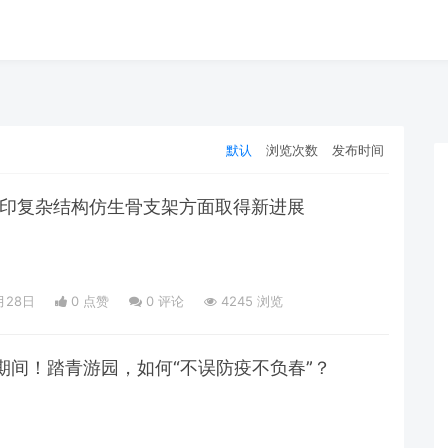
默认
浏览次数
发布时间
打印复杂结构仿生骨支架方面取得新进展
月28日
0 点赞
0
评论
4245 浏览
期间！踏青游园，如何“不误防疫不负春”？