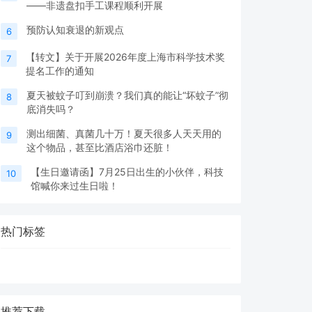
——非遗盘扣手工课程顺利开展
预防认知衰退的新观点
6
【转文】关于开展2026年度上海市科学技术奖
7
提名工作的通知
夏天被蚊子叮到崩溃？我们真的能让“坏蚊子”彻
8
底消失吗？
测出细菌、真菌几十万！夏天很多人天天用的
9
这个物品，甚至比酒店浴巾还脏！
【生日邀请函】7月25日出生的小伙伴，科技
10
馆喊你来过生日啦！
热门标签
推荐下载