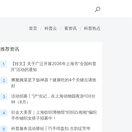
首页
科普云
看资讯
科普热点
推荐资讯
【转文】关于广泛开展2026年上海市“全国科普
1
月”活动的通知
爽脆腌菜是下饭神器？健康吃的4个关键点请收
2
好
活动招募 | “沪”虫记，在上海动物园夜游100分
3
钟（8月）
社会大美育｜上海纺织博物馆“织织白相相”编织
4
手作铺织女搭子招募中！
科普服务流动驿站 | 巧手绾盘扣 古韵绽芳华
5