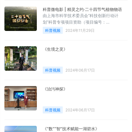
科普微电影 | 精灵之约·二十四节气植物物语
由上海市科学技术委员会“科技创新行动计
划”科普专项项目资助（项目编号：
23DZ2304600）、上海植物园出品、上海电
科普视频
2024年11月29日
影集团协助拍摄的公益微电影《精灵之约•二十
四节气植物物语》近日正式上映。这是一部独
具植物园特色的科普微电影，将24节气与植物
《生境之灵》
科学结合，故事情节既有科学性又有故事性，
实现了科学性、艺术性与趣味性的有机融合。
科普视频
2024年06月17日
《治污神探》
科普视频
2024年06月17日
《“数”“智”技术赋能一湖碧水》