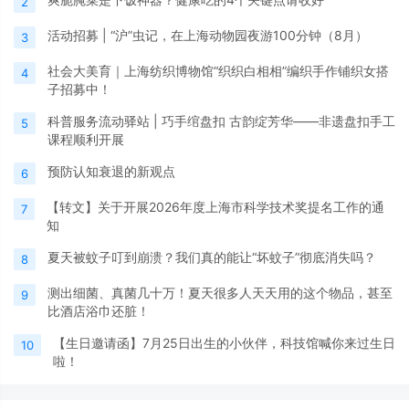
2
活动招募 | “沪”虫记，在上海动物园夜游100分钟（8月）
3
社会大美育｜上海纺织博物馆“织织白相相”编织手作铺织女搭
4
子招募中！
科普服务流动驿站 | 巧手绾盘扣 古韵绽芳华——非遗盘扣手工
5
课程顺利开展
预防认知衰退的新观点
6
【转文】关于开展2026年度上海市科学技术奖提名工作的通
7
知
夏天被蚊子叮到崩溃？我们真的能让“坏蚊子”彻底消失吗？
8
测出细菌、真菌几十万！夏天很多人天天用的这个物品，甚至
9
比酒店浴巾还脏！
【生日邀请函】7月25日出生的小伙伴，科技馆喊你来过生日
10
啦！