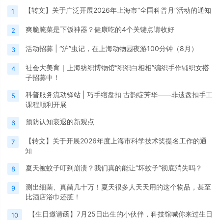
【转文】关于广泛开展2026年上海市“全国科普月”活动的通知
1
爽脆腌菜是下饭神器？健康吃的4个关键点请收好
2
活动招募 | “沪”虫记，在上海动物园夜游100分钟（8月）
3
社会大美育｜上海纺织博物馆“织织白相相”编织手作铺织女搭
4
子招募中！
科普服务流动驿站 | 巧手绾盘扣 古韵绽芳华——非遗盘扣手工
5
课程顺利开展
预防认知衰退的新观点
6
【转文】关于开展2026年度上海市科学技术奖提名工作的通
7
知
夏天被蚊子叮到崩溃？我们真的能让“坏蚊子”彻底消失吗？
8
测出细菌、真菌几十万！夏天很多人天天用的这个物品，甚至
9
比酒店浴巾还脏！
【生日邀请函】7月25日出生的小伙伴，科技馆喊你来过生日
10