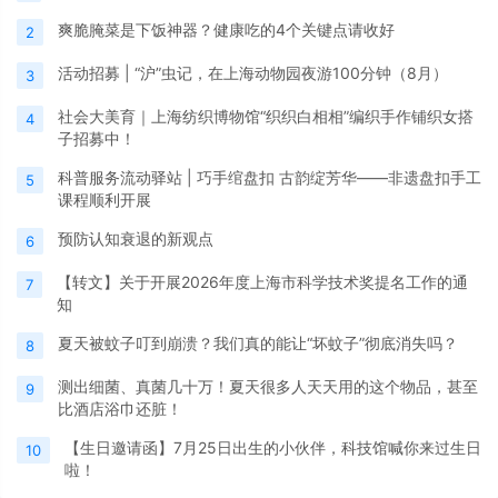
爽脆腌菜是下饭神器？健康吃的4个关键点请收好
2
活动招募 | “沪”虫记，在上海动物园夜游100分钟（8月）
3
社会大美育｜上海纺织博物馆“织织白相相”编织手作铺织女搭
4
子招募中！
科普服务流动驿站 | 巧手绾盘扣 古韵绽芳华——非遗盘扣手工
5
课程顺利开展
预防认知衰退的新观点
6
【转文】关于开展2026年度上海市科学技术奖提名工作的通
7
知
夏天被蚊子叮到崩溃？我们真的能让“坏蚊子”彻底消失吗？
8
测出细菌、真菌几十万！夏天很多人天天用的这个物品，甚至
9
比酒店浴巾还脏！
【生日邀请函】7月25日出生的小伙伴，科技馆喊你来过生日
10
啦！