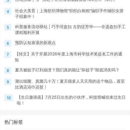
3
社会大美育｜上海纺织博物馆“织织白相相”编织手作铺织女搭
4
子招募中！
科普服务流动驿站 | 巧手绾盘扣 古韵绽芳华——非遗盘扣手工
5
课程顺利开展
预防认知衰退的新观点
6
【转文】关于开展2026年度上海市科学技术奖提名工作的通
7
知
夏天被蚊子叮到崩溃？我们真的能让“坏蚊子”彻底消失吗？
8
测出细菌、真菌几十万！夏天很多人天天用的这个物品，甚至
9
比酒店浴巾还脏！
【生日邀请函】7月25日出生的小伙伴，科技馆喊你来过生日
10
啦！
热门标签