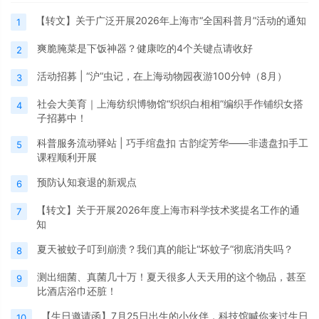
【转文】关于广泛开展2026年上海市“全国科普月”活动的通知
1
爽脆腌菜是下饭神器？健康吃的4个关键点请收好
2
活动招募 | “沪”虫记，在上海动物园夜游100分钟（8月）
3
社会大美育｜上海纺织博物馆“织织白相相”编织手作铺织女搭
4
子招募中！
科普服务流动驿站 | 巧手绾盘扣 古韵绽芳华——非遗盘扣手工
5
课程顺利开展
预防认知衰退的新观点
6
【转文】关于开展2026年度上海市科学技术奖提名工作的通
7
知
夏天被蚊子叮到崩溃？我们真的能让“坏蚊子”彻底消失吗？
8
测出细菌、真菌几十万！夏天很多人天天用的这个物品，甚至
9
比酒店浴巾还脏！
【生日邀请函】7月25日出生的小伙伴，科技馆喊你来过生日
10