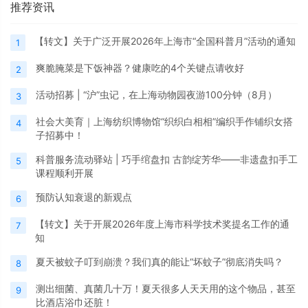
推荐资讯
【转文】关于广泛开展2026年上海市“全国科普月”活动的通知
1
爽脆腌菜是下饭神器？健康吃的4个关键点请收好
2
活动招募 | “沪”虫记，在上海动物园夜游100分钟（8月）
3
社会大美育｜上海纺织博物馆“织织白相相”编织手作铺织女搭
4
子招募中！
科普服务流动驿站 | 巧手绾盘扣 古韵绽芳华——非遗盘扣手工
5
课程顺利开展
预防认知衰退的新观点
6
【转文】关于开展2026年度上海市科学技术奖提名工作的通
7
知
夏天被蚊子叮到崩溃？我们真的能让“坏蚊子”彻底消失吗？
8
测出细菌、真菌几十万！夏天很多人天天用的这个物品，甚至
9
比酒店浴巾还脏！