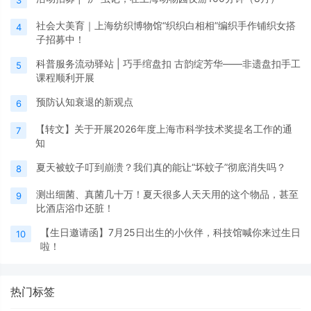
3
社会大美育｜上海纺织博物馆“织织白相相”编织手作铺织女搭
4
子招募中！
科普服务流动驿站 | 巧手绾盘扣 古韵绽芳华——非遗盘扣手工
5
课程顺利开展
预防认知衰退的新观点
6
【转文】关于开展2026年度上海市科学技术奖提名工作的通
7
知
夏天被蚊子叮到崩溃？我们真的能让“坏蚊子”彻底消失吗？
8
测出细菌、真菌几十万！夏天很多人天天用的这个物品，甚至
9
比酒店浴巾还脏！
【生日邀请函】7月25日出生的小伙伴，科技馆喊你来过生日
10
啦！
热门标签