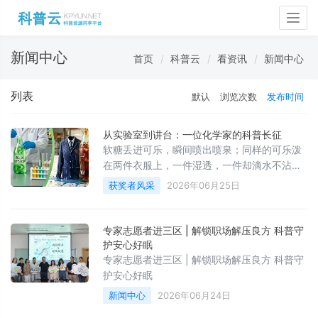
Togg
navig
新闻中心
首页
科普云
看资讯
新闻中心
列表
默认
浏览次数
发布时间
从实验室到讲台：一位化学家的科普长征
软糖丢进可乐，瞬间喷出喷泉；同样的可乐泼
在两件衣服上，一件湿透，一件却滴水不沾
——这不是魔术，而是中国科学院上海有机化
获奖者风采
2026年06月25日
学研究所研究员吕龙的科普现场。
专家志愿者进三区 | 解锁职场解压良方 科普守
护安心好眠
专家志愿者进三区 | 解锁职场解压良方 科普守
护安心好眠
新闻中心
2026年06月24日