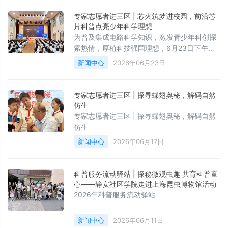
专家志愿者进三区 | 芯火筑梦进校园，前沿芯
片科普点亮少年科学理想
为普及集成电路科学知识，激发青少年科创探
索热情，厚植科技强国理想，6月23日下午，
由静安区科学技术协会、促进中心主办的“扬志
新闻中心
2026年06月23日
愿风采、享科普生活——2026专家志愿者走进
三区互动交流活动”之“芯火课堂·从芯说起”科普
体验活动在静安区第一中心小学顺利开展。
专家志愿者进三区 | 探寻蝶翅奥秘，解码自然
仿生
专家志愿者进三区 | 探寻蝶翅奥秘，解码自然
仿生
新闻中心
2026年06月17日
科普服务流动驿站 | 探秘微观虫趣 共育科普童
心——静安社区学院走进上海昆虫博物馆活动
2026年科普服务流动驿站
新闻中心
2026年06月11日