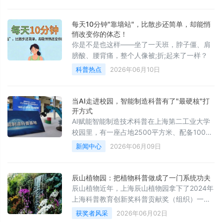
每天10分钟"靠墙站"，比散步还简单，却能悄
悄改变你的体态！
你是不是也这样——坐了一天班，脖子僵、肩
膀酸、腰背痛，整个人像被;折;起来了一样？
科普热点
2026年06月10日
当AI走进校园，智能制造科普有了"最硬核"打
开方式
AI赋能智能制造技术科普在上海第二工业大学
校园里，有一座占地2500平方米、配备1000
余台套设备的智能制造工
新闻中心
2026年06月09日
辰山植物园：把植物科普做成了一门系统功夫
辰山植物近年，上海辰山植物园拿下了2024年
上海科普教育创新奖科普贡献奖（组织）一等
奖。
获奖者风采
2026年06月02日