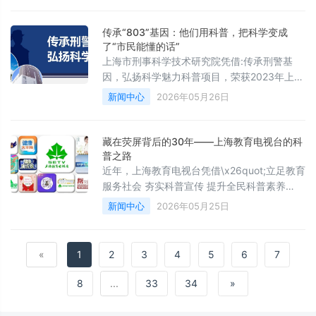
传承“803”基因：他们用科普，把科学变成
了“市民能懂的话”
上海市刑事科学技术研究院凭借:传承刑警基
因，弘扬科学魅力科普项目，荣获2023年上海
科普教育创新奖科普贡献奖
新闻中心
2026年05月26日
藏在荧屏背后的30年——上海教育电视台的科
普之路
近年，上海教育电视台凭借\x26quot;立足教育
服务社会 夯实科普宣传 提升全民科普素养
\x26quot;项目获2022年上海科普教育创新
新闻中心
2026年05月25日
«
1
2
3
4
5
6
7
8
...
33
34
»