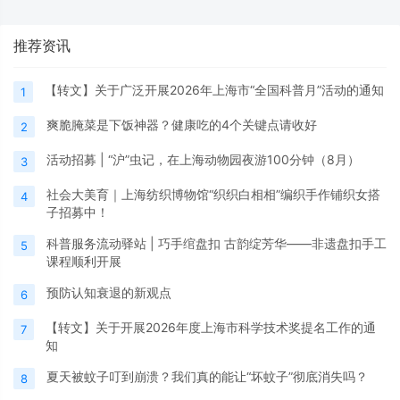
推荐资讯
【转文】关于广泛开展2026年上海市“全国科普月”活动的通知
1
爽脆腌菜是下饭神器？健康吃的4个关键点请收好
2
活动招募 | “沪”虫记，在上海动物园夜游100分钟（8月）
3
社会大美育｜上海纺织博物馆“织织白相相”编织手作铺织女搭
4
子招募中！
科普服务流动驿站 | 巧手绾盘扣 古韵绽芳华——非遗盘扣手工
5
课程顺利开展
预防认知衰退的新观点
6
【转文】关于开展2026年度上海市科学技术奖提名工作的通
7
知
夏天被蚊子叮到崩溃？我们真的能让“坏蚊子”彻底消失吗？
8