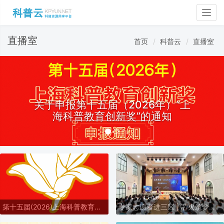
Togg
navig
直播室
首页
科普云
直播室
关于申报第十五届（2026年）“上
海科普教育创新奖”的通知
第十五届(2026)上海科普教育创新奖奖励办法
专家志愿者进三区 | 芯火筑梦进校园，前沿芯片科普点亮少年科学理想