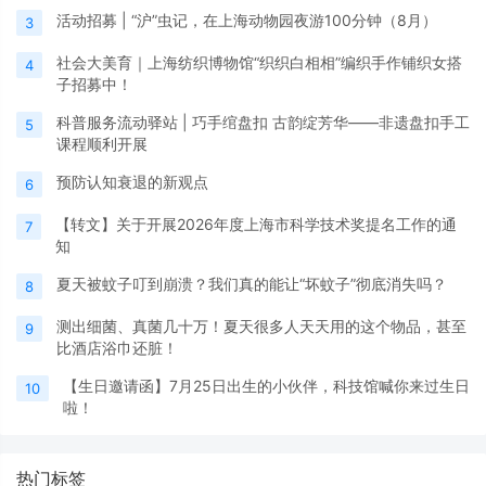
活动招募 | “沪”虫记，在上海动物园夜游100分钟（8月）
3
社会大美育｜上海纺织博物馆“织织白相相”编织手作铺织女搭
4
子招募中！
科普服务流动驿站 | 巧手绾盘扣 古韵绽芳华——非遗盘扣手工
5
课程顺利开展
预防认知衰退的新观点
6
【转文】关于开展2026年度上海市科学技术奖提名工作的通
7
知
夏天被蚊子叮到崩溃？我们真的能让“坏蚊子”彻底消失吗？
8
测出细菌、真菌几十万！夏天很多人天天用的这个物品，甚至
9
比酒店浴巾还脏！
【生日邀请函】7月25日出生的小伙伴，科技馆喊你来过生日
10
啦！
热门标签