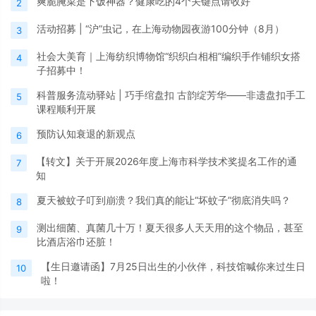
爽脆腌菜是下饭神器？健康吃的4个关键点请收好
2
活动招募 | “沪”虫记，在上海动物园夜游100分钟（8月）
3
社会大美育｜上海纺织博物馆“织织白相相”编织手作铺织女搭
4
子招募中！
科普服务流动驿站 | 巧手绾盘扣 古韵绽芳华——非遗盘扣手工
5
课程顺利开展
预防认知衰退的新观点
6
【转文】关于开展2026年度上海市科学技术奖提名工作的通
7
知
夏天被蚊子叮到崩溃？我们真的能让“坏蚊子”彻底消失吗？
8
测出细菌、真菌几十万！夏天很多人天天用的这个物品，甚至
9
比酒店浴巾还脏！
【生日邀请函】7月25日出生的小伙伴，科技馆喊你来过生日
10
啦！