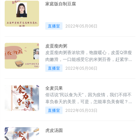
家庭版自制豆腐
直播室
2022年05月06日
皮蛋瘦肉粥
皮蛋瘦肉粥香浓软滑，饱腹暖心，皮蛋Q弹瘦
肉嫩滑，一口能感受它的米粥芬香，赶紧学起
来吧~
直播室
2022年05月06日
全麦贝果
俗话说“民以食为天”，因为疫情，我们不得不
辜负春天的美景，可是，怎能辜负美食呢？生
活不止隔离和新冠，还有美食和靓汤。疫情期
直播室
2022年05月03日
间，美食达人来教你在家如何做美食！贝果是
一种在烘烤前需要水煮的面包，不仅有着劲道
的口感、超强的饱腹感，还是一款原料健康、
虎皮汤圆
卡路里非常低的面包，特别适合追求健康生活