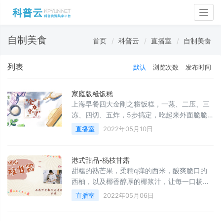
Togg
navig
自制美食
首页
科普云
直播室
自制美食
列表
默认
浏览次数
发布时间
家庭版糍饭糕
上海早餐四大金刚之糍饭糕，一蒸、二压、三
冻、四切、五炸，5步搞定，吃起来外面脆脆
的，里面是软糯的，金黄酥脆越嚼越香，人见
直播室
2022年05月10日
人爱！疫情在家，实现糍饭糕自由，赶紧学起
来吧~
港式甜品-杨枝甘露
甜糯的熟芒果，柔糯q弹的西米，酸爽脆口的
西柚，以及椰香醇厚的椰浆汁，让每一口杨枝
甘露都充满甜蜜的味道，酸中带甜却不会腻
直播室
2022年05月06日
口，十分好吃，赶紧学起来吧~