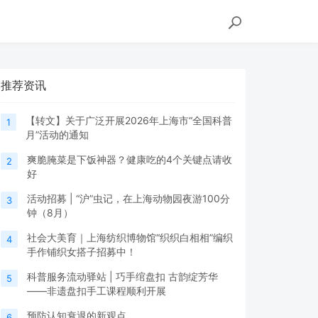
推荐资讯
【转文】关于广泛开展2026年上海市“全国科普
1
月”活动的通知
爽脆腌菜是下饭神器？健康吃的4个关键点请收
2
好
活动招募 | “沪”虫记，在上海动物园夜游100分
3
钟（8月）
社会大美育｜上海纺织博物馆“织织白相相”编织
4
手作铺织女搭子招募中！
科普服务流动驿站 | 巧手绾盘扣 古韵绽芳华
5
——非遗盘扣手工课程顺利开展
预防认知衰退的新观点
6