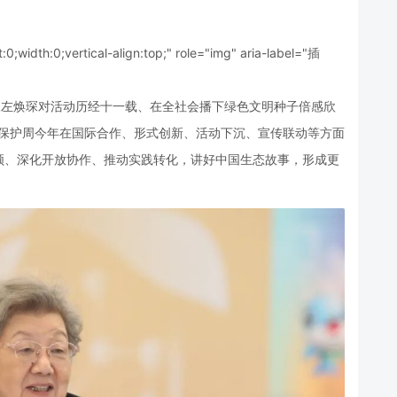
t:0;width:0;vertical-align:top;" role="img" aria-label="插
长左焕琛对活动历经十一载、在全社会播下绿色文明种子倍感欣
自然保护周今年在国际合作、形式创新、活动下沉、宣传联动等方面
领、深化开放协作、推动实践转化，讲好中国生态故事，形成更