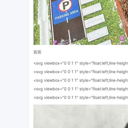
宸宸
<svg viewbox="0 0 1 1" style="float:left;line-heigh
<svg viewbox="0 0 1 1" style="float:left;line-heigh
<svg viewbox="0 0 1 1" style="float:left;line-heigh
<svg viewbox="0 0 1 1" style="float:left;line-heigh
<svg viewbox="0 0 1 1" style="float:left;line-heigh