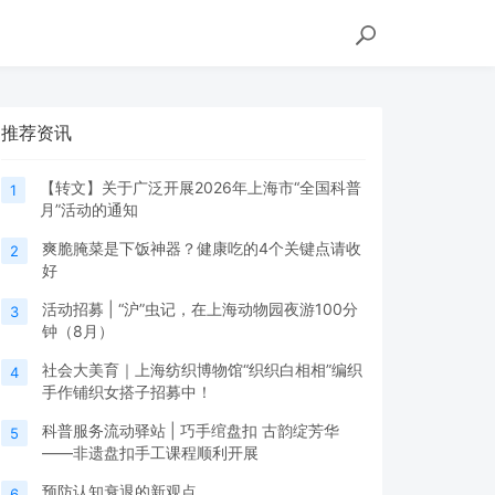
推荐资讯
【转文】关于广泛开展2026年上海市“全国科普
1
月”活动的通知
爽脆腌菜是下饭神器？健康吃的4个关键点请收
2
好
活动招募 | “沪”虫记，在上海动物园夜游100分
3
钟（8月）
社会大美育｜上海纺织博物馆“织织白相相”编织
4
手作铺织女搭子招募中！
科普服务流动驿站 | 巧手绾盘扣 古韵绽芳华
5
——非遗盘扣手工课程顺利开展
预防认知衰退的新观点
6