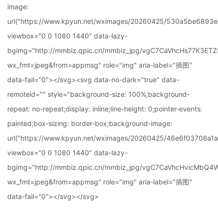
image:
url("https://www.kpyun.net/wximages/20260425/530a5be6893e
viewbox="0 0 1080 1440" data-lazy-
bgimg="http://mmbiz.qpic.cn/mmbiz_jpg/vgC7CaVhcHs77K3ET
wx_fmt=jpeg&from=appmsg" role="img" aria-label="插图"
data-fail="0"></svg>
<svg data-no-dark="true" data-
remoteid="" style="background-size: 100%;background-
repeat: no-repeat;display: inline;line-height: 0;pointer-events:
painted;box-sizing: border-box;background-image:
url("https://www.kpyun.net/wximages/20260425/46e6f03708a1
viewbox="0 0 1080 1440" data-lazy-
bgimg="http://mmbiz.qpic.cn/mmbiz_jpg/vgC7CaVhcHvicMbQ
wx_fmt=jpeg&from=appmsg" role="img" aria-label="插图"
data-fail="0"></svg>
</svg>