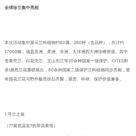
全球珍兰集中亮相
本次活动集中展示兰科植物约60属、260种（含品种），共计约
17000株，涵盖亚洲、美洲、非洲、大洋洲四大洲珍稀资源。其中
杏黄兜兰、白花兜兰、文山兜兰等20余种国家一级保护、CITES附
录Ⅰ濒危兰花重磅展出，80余种国家二级保护兰科植物同步亮相，更
有国花兰花与野外极危珍品齐聚，观赏、科研、保护价值兼备。
1.寻兰之旅
（??展览温室?热带花果馆）