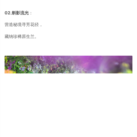
02.斛影流光
：
营造秘境寻芳花径，
藏纳珍稀原生兰。