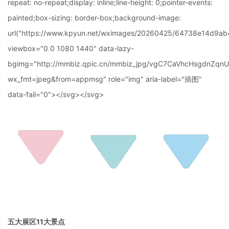
repeat: no-repeat;display: inline;line-height: 0;pointer-events:
painted;box-sizing: border-box;background-image:
url("https://www.kpyun.net/wximages/20260425/64738e14d9ab
viewbox="0 0 1080 1440" data-lazy-
bgimg="http://mmbiz.qpic.cn/mmbiz_jpg/vgC7CaVhcHsgdnZ
wx_fmt=jpeg&from=appmsg" role="img" aria-label="插图"
data-fail="0"></svg>
</svg>
五大展区11大景点