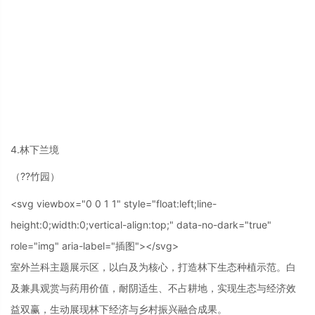
4.林下兰境
（??竹园）
<svg viewbox="0 0 1 1" style="float:left;line-
height:0;width:0;vertical-align:top;" data-no-dark="true"
role="img" aria-label="插图"></svg>
室外兰科主题展示区，以白及为核心，打造林下生态种植示范。白
及兼具观赏与药用价值，耐阴适生、不占耕地，实现生态与经济效
益双赢，生动展现林下经济与乡村振兴融合成果。