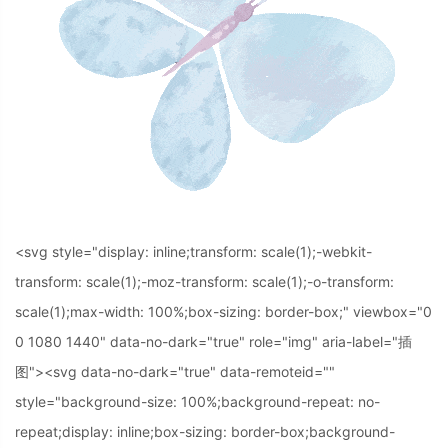
<svg style="display: inline;transform: scale(1);-webkit-
transform: scale(1);-moz-transform: scale(1);-o-transform:
scale(1);max-width: 100%;box-sizing: border-box;" viewbox="0
0 1080 1440" data-no-dark="true" role="img" aria-label="插
图">
<svg data-no-dark="true" data-remoteid=""
style="background-size: 100%;background-repeat: no-
repeat;display: inline;box-sizing: border-box;background-