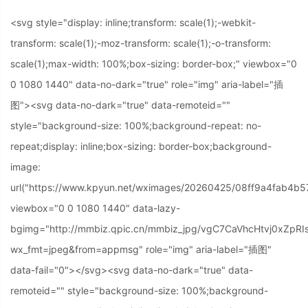
<svg style="display: inline;transform: scale(1);-webkit-
transform: scale(1);-moz-transform: scale(1);-o-transform:
scale(1);max-width: 100%;box-sizing: border-box;" viewbox="0
0 1080 1440" data-no-dark="true" role="img" aria-label="插
图">
<svg data-no-dark="true" data-remoteid=""
style="background-size: 100%;background-repeat: no-
repeat;display: inline;box-sizing: border-box;background-
image:
url("https://www.kpyun.net/wximages/20260425/08ff9a4fab4b5
viewbox="0 0 1080 1440" data-lazy-
bgimg="http://mmbiz.qpic.cn/mmbiz_jpg/vgC7CaVhcHtvj0x
wx_fmt=jpeg&from=appmsg" role="img" aria-label="插图"
data-fail="0"></svg>
<svg data-no-dark="true" data-
remoteid="" style="background-size: 100%;background-