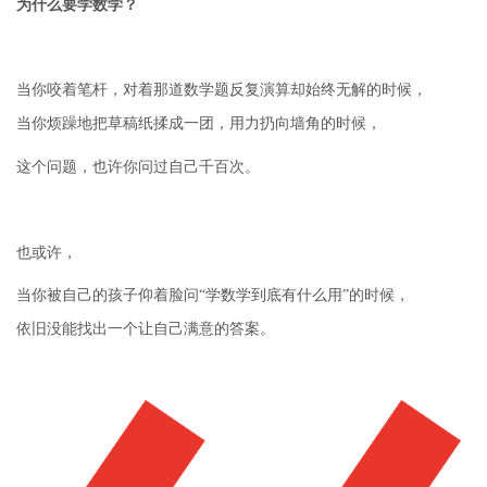
为什么要学数学？
当
你
咬着笔杆
，
对着那道
数学
题反复演算却始终无解的时候
，
当
你烦躁地
把草稿纸揉成一团
，用力扔向墙角的时候，
这个问题，
也许
你
问过自己千百次。
也或许，
当
你
被自己的孩子仰着脸问
“学
数学
到底有什么用
”
的时候，
依旧没能
找
出一个
让自己满意
的答案。