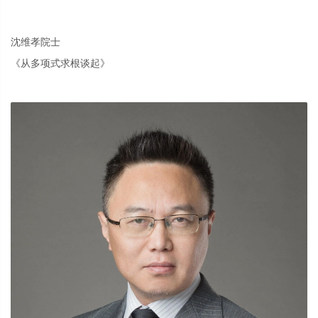
沈维孝院士
《从多项式求根谈起》