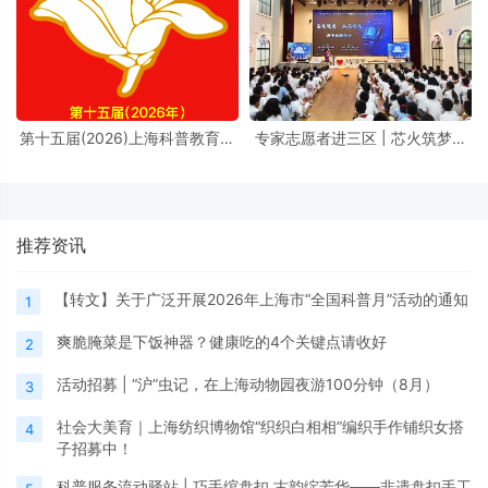
第十五届(2026)上海科普教育创
专家志愿者进三区 | 芯火筑梦进
新奖奖励办法
校园，前沿芯片科普点亮少年科
学理想
推荐资讯
【转文】关于广泛开展2026年上海市“全国科普月”活动的通知
1
爽脆腌菜是下饭神器？健康吃的4个关键点请收好
2
活动招募 | “沪”虫记，在上海动物园夜游100分钟（8月）
3
社会大美育｜上海纺织博物馆“织织白相相”编织手作铺织女搭
4
子招募中！
科普服务流动驿站 | 巧手绾盘扣 古韵绽芳华——非遗盘扣手工