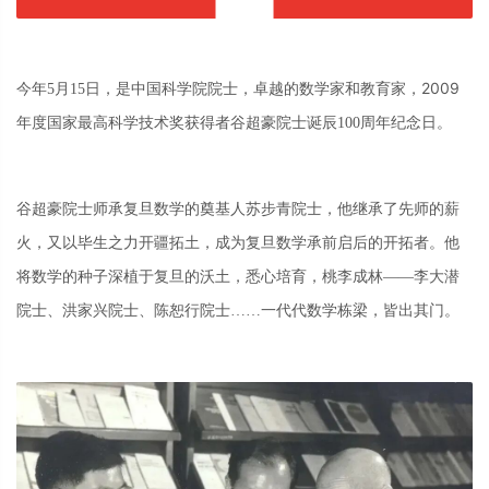
2009
今年
5月15日
，是
中国科学院院士
，卓越的数学家和教育家，
年度国家最高科学技术奖获得者
谷超豪
院士诞辰
100周年纪念日。
谷超豪院士师承复旦数学的奠基人苏步青院士，
他继承了先师的薪
火，又以毕生之力开疆拓土，成为复旦数学承前启后的开拓者。他
将数学的种子深植于复旦的沃土，悉心培育，桃李成林
——李大潜
院士、洪家兴院士、陈恕行院士……一代代数学栋梁，皆出其门。