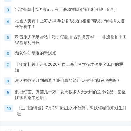
活动招募 | “沪”虫记，在上海动物园夜游100分钟（8月）
3
社会大美育｜上海纺织博物馆“织织白相相”编织手作铺织女搭
4
子招募中！
科普服务流动驿站 | 巧手绾盘扣 古韵绽芳华——非遗盘扣手工
5
课程顺利开展
预防认知衰退的新观点
6
【转文】关于开展2026年度上海市科学技术奖提名工作的通
7
知
夏天被蚊子叮到崩溃？我们真的能让“坏蚊子”彻底消失吗？
8
测出细菌、真菌几十万！夏天很多人天天用的这个物品，甚至
9
比酒店浴巾还脏！
【生日邀请函】7月25日出生的小伙伴，科技馆喊你来过生日
10
啦！