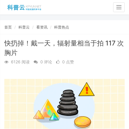
Togg
navig
首页
科普云
看资讯
科普热点
快扔掉！戴一天，辐射量相当于拍 117 次
胸片
6126 阅读
0 评论
0 点赞