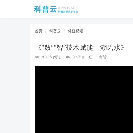
首页
科普云
科普视频
《“数”“智”技术赋能一湖碧水》
4826 阅读
0 评论
2 点赞