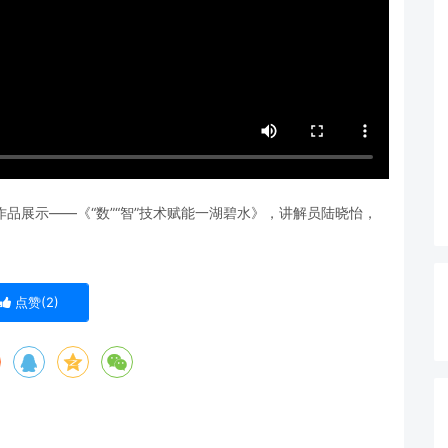
作品展示——《“数”“智”技术赋能一湖碧水》，讲解员陆晓怡，
点赞(
2
)