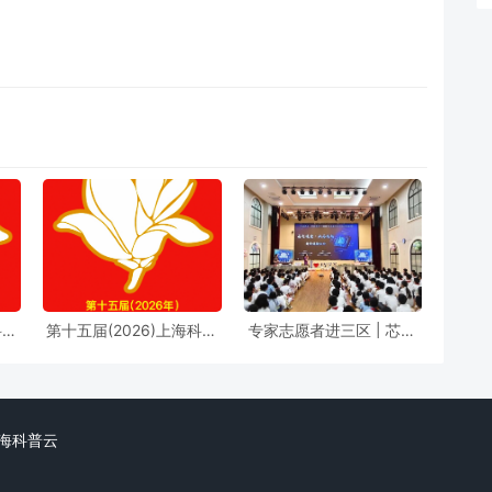
科普
第十五届(2026)上海科普
专家志愿者进三区 | 芯火
实施
教育创新奖奖励办法
筑梦进校园，前沿芯片科
普点亮少年科学理想
d. 上海科普云