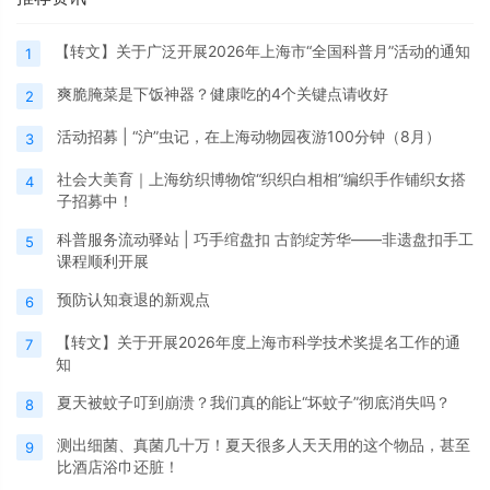
【转文】关于广泛开展2026年上海市“全国科普月”活动的通知
1
爽脆腌菜是下饭神器？健康吃的4个关键点请收好
2
活动招募 | “沪”虫记，在上海动物园夜游100分钟（8月）
3
社会大美育｜上海纺织博物馆“织织白相相”编织手作铺织女搭
4
子招募中！
科普服务流动驿站 | 巧手绾盘扣 古韵绽芳华——非遗盘扣手工
5
课程顺利开展
预防认知衰退的新观点
6
【转文】关于开展2026年度上海市科学技术奖提名工作的通
7
知
夏天被蚊子叮到崩溃？我们真的能让“坏蚊子”彻底消失吗？
8
测出细菌、真菌几十万！夏天很多人天天用的这个物品，甚至
9
比酒店浴巾还脏！