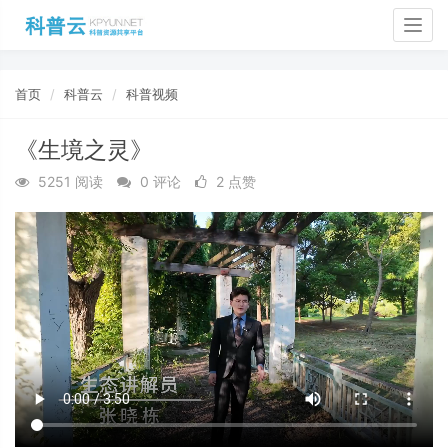
Togg
navig
首页
科普云
科普视频
《生境之灵》
5251 阅读
0 评论
2 点赞