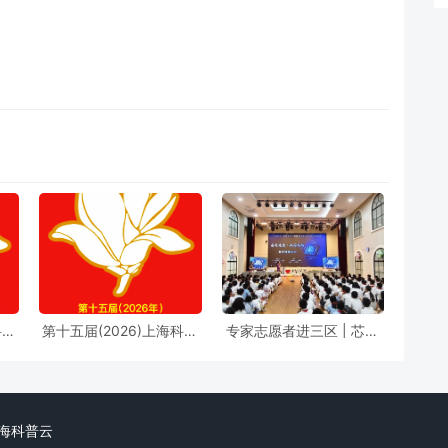
科普
第十五届(2026)上海科普
专家志愿者进三区 | 芯火
实施
教育创新奖奖励办法
筑梦进校园，前沿芯片科
普点亮少年科学理想
d. 上海科普云