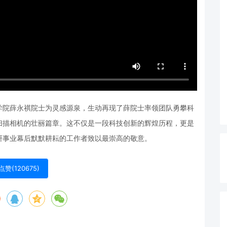
学院薛永祺院士为灵感源泉，生动再现了薛院士率领团队勇攀科
扫描相机的壮丽篇章。这不仅是一段科技创新的辉煌历程，更是
研事业幕后默默耕耘的工作者致以最崇高的敬意。
点赞(
120675
)