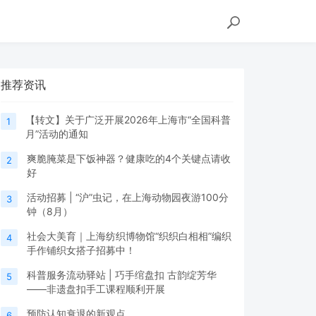
推荐资讯
【转文】关于广泛开展2026年上海市“全国科普
1
月”活动的通知
爽脆腌菜是下饭神器？健康吃的4个关键点请收
2
好
活动招募 | “沪”虫记，在上海动物园夜游100分
3
钟（8月）
社会大美育｜上海纺织博物馆“织织白相相”编织
4
手作铺织女搭子招募中！
科普服务流动驿站 | 巧手绾盘扣 古韵绽芳华
5
——非遗盘扣手工课程顺利开展
预防认知衰退的新观点
6