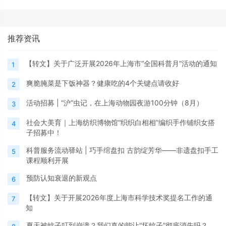
学理想
推荐资讯
【转文】关于广泛开展2026年上海市“全国科普月”活动的通知
1
爽脆腌菜是下饭神器？健康吃的4个关键点请收好
2
活动招募 | “沪”虫记，在上海动物园夜游100分钟（8月）
3
社会大美育｜上海纺织博物馆“织织白相相”编织手作铺织女搭
4
子招募中！
科普服务流动驿站 | 巧手绾盘扣 古韵绽芳华——非遗盘扣手工
5
课程顺利开展
预防认知衰退的新观点
6
【转文】关于开展2026年度上海市科学技术奖提名工作的通
7
知
夏天被蚊子叮到崩溃？我们真的能让“坏蚊子”彻底消失吗？