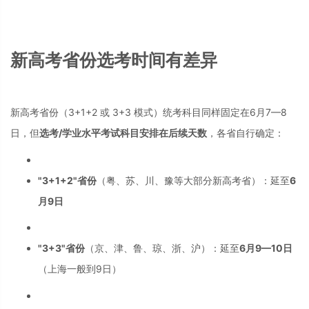
新高考省份选考时间有差异
新高考省份（3+1+2 或 3+3 模式）统考科目同样固定在6月7—8
日，但
选考/学业水平考试科目安排在后续天数
，各省自行确定：
"3+1+2"省份
（粤、苏、川、豫等大部分新高考省）：延至
6
月9日
"3+3"省份
（京、津、鲁、琼、浙、沪）：延至
6月9—10日
（上海一般到9日）