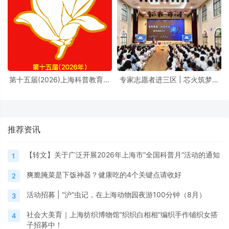
第十五届(2026)上海科普教育创
专家志愿者进三区 | 芯火筑梦进
新奖奖励办法
校园，前沿芯片科普点亮少年科
学理想
推荐资讯
【转文】关于广泛开展2026年上海市“全国科普月”活动的通知
1
爽脆腌菜是下饭神器？健康吃的4个关键点请收好
2
活动招募 | “沪”虫记，在上海动物园夜游100分钟（8月）
3
社会大美育｜上海纺织博物馆“织织白相相”编织手作铺织女搭
4
子招募中！