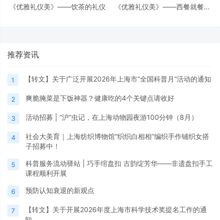
《优雅礼仪美》——饮茶的礼仪
《优雅礼仪美》——西餐就餐礼
仪
推荐资讯
【转文】关于广泛开展2026年上海市“全国科普月”活动的通知
1
爽脆腌菜是下饭神器？健康吃的4个关键点请收好
2
活动招募 | “沪”虫记，在上海动物园夜游100分钟（8月）
3
社会大美育｜上海纺织博物馆“织织白相相”编织手作铺织女搭
4
子招募中！
科普服务流动驿站 | 巧手绾盘扣 古韵绽芳华——非遗盘扣手工
5
课程顺利开展
预防认知衰退的新观点
6
【转文】关于开展2026年度上海市科学技术奖提名工作的通
7
知