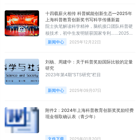
十四载薪火相传 科普赋能创新生态—2025年
上海科普教育创新奖书写科学传播新篇
院士执笔解读科学精神，脑机接口团队科普硬
核技术，初中生发明斩获国家专利……2025年
12月20日，第十四届上海科普教育创新奖颁奖
新闻中心
2025年12月22日
仪式在上海儿童艺术剧场圆满落幕。
刘杨、周建中：关于科普奖励国际比较的定量
研究
2023年第4期“STS研究”栏目
新闻中心
2025年09月07日
附件2：2024年上海科普教育创新奖奖励经费
现金领取确认表（青少年）
文件下载
2025年01月20日