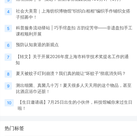
社会大美育｜上海纺织博物馆“织织白相相”编织手作铺织女搭
4
子招募中！
科普服务流动驿站 | 巧手绾盘扣 古韵绽芳华——非遗盘扣手工
5
课程顺利开展
预防认知衰退的新观点
6
【转文】关于开展2026年度上海市科学技术奖提名工作的通
7
知
夏天被蚊子叮到崩溃？我们真的能让“坏蚊子”彻底消失吗？
8
测出细菌、真菌几十万！夏天很多人天天用的这个物品，甚至
9
比酒店浴巾还脏！
【生日邀请函】7月25日出生的小伙伴，科技馆喊你来过生日
10
啦！
热门标签