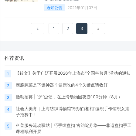
通知公告
2021年01月07日
«
1
2
3
»
推荐资讯
【转文】关于广泛开展2026年上海市“全国科普月”活动的通知
1
爽脆腌菜是下饭神器？健康吃的4个关键点请收好
2
活动招募 | “沪”虫记，在上海动物园夜游100分钟（8月）
3
社会大美育｜上海纺织博物馆“织织白相相”编织手作铺织女搭
4
子招募中！
科普服务流动驿站 | 巧手绾盘扣 古韵绽芳华——非遗盘扣手工
5
课程顺利开展