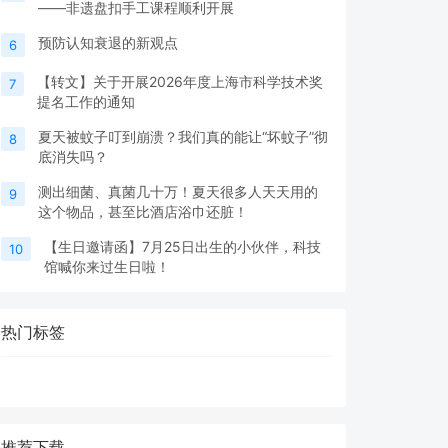
——非遗盘扣手工课程顺利开展
预防认知衰退的新观点
6
【转文】关于开展2026年度上海市科学技术奖
7
提名工作的通知
夏天被蚊子叮到崩溃？我们真的能让“坏蚊子”彻
8
底消失吗？
测出细菌、真菌几十万！夏天很多人天天用的
9
这个物品，甚至比酒店浴巾还脏！
【生日邀请函】7月25日出生的小伙伴，科技
10
馆喊你来过生日啦！
热门标签
推荐下载