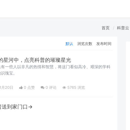
首页
科普云
默认
浏览次数
发布时间
的星河中，点亮科普的璀璨星光
总有一些人以非凡的热情和智慧，将这门看似高冷、艰深的学科
知识瑰宝。
01月20日
0 点赞
0
评论
5765 浏览
科普送到家门口→