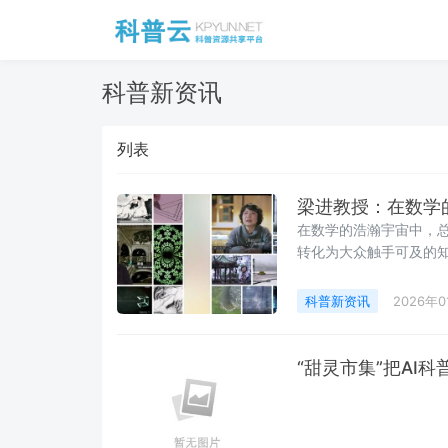
科普新资讯
列表
梁进教授：在数学
在数学的浩瀚宇宙中，
转化为大众触手可及的
科普新资讯
2026年
“甜灵市集”把AI