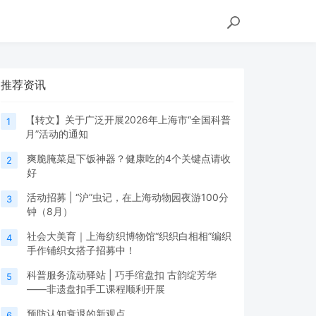
推荐资讯
【转文】关于广泛开展2026年上海市“全国科普
1
月”活动的通知
爽脆腌菜是下饭神器？健康吃的4个关键点请收
2
好
活动招募 | “沪”虫记，在上海动物园夜游100分
3
钟（8月）
社会大美育｜上海纺织博物馆“织织白相相”编织
4
手作铺织女搭子招募中！
科普服务流动驿站 | 巧手绾盘扣 古韵绽芳华
5
——非遗盘扣手工课程顺利开展
预防认知衰退的新观点
6