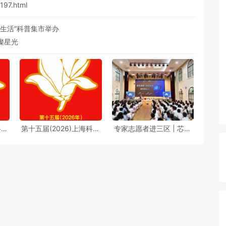
4197.html
美好生活”科普集市举办
璨星光
科普
第十五届(2026)上海科普
专家志愿者进三区 | 芯火
实施
教育创新奖奖励办法
筑梦进校园，前沿芯片科
普点亮少年科学理想