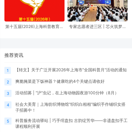
第十五届(2026)上海科普教育创
专家志愿者进三区 | 芯火筑梦进
新奖奖励办法
校园，前沿芯片科普点亮少年科
学理想
推荐资讯
【转文】关于广泛开展2026年上海市“全国科普月”活动的通知
1
爽脆腌菜是下饭神器？健康吃的4个关键点请收好
2
活动招募 | “沪”虫记，在上海动物园夜游100分钟（8月）
3
社会大美育｜上海纺织博物馆“织织白相相”编织手作铺织女搭
4
子招募中！
科普服务流动驿站 | 巧手绾盘扣 古韵绽芳华——非遗盘扣手工
5
课程顺利开展