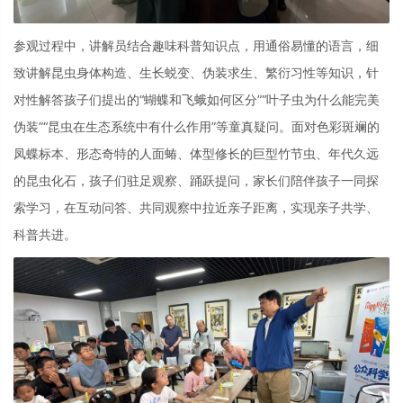
参观过程中，讲解员结合趣味科普知识点，用通俗易懂的语言，细
致讲解昆虫身体构造、生长蜕变、伪装求生、繁衍习性等知识，针
对性解答孩子们提出的“蝴蝶和飞蛾如何区分”“叶子虫为什么能完美
伪装”“昆虫在生态系统中有什么作用”等童真疑问。面对色彩斑斓的
凤蝶标本、形态奇特的人面蝽、体型修长的巨型竹节虫、年代久远
的昆虫化石，孩子们驻足观察、踊跃提问，家长们陪伴孩子一同探
索学习，在互动问答、共同观察中拉近亲子距离，实现亲子共学、
科普共进。