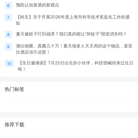
预防认知衰退的新观点
6
【转文】关于开展2026年度上海市科学技术奖提名工作的通
7
知
夏天被蚊子叮到崩溃？我们真的能让“坏蚊子”彻底消失吗？
8
测出细菌、真菌几十万！夏天很多人天天用的这个物品，甚至
9
比酒店浴巾还脏！
【生日邀请函】7月25日出生的小伙伴，科技馆喊你来过生日
10
啦！
热门标签
推荐下载