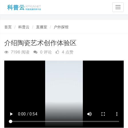
Togg
navig
首页
科普云
直播室
户外探馆
介绍陶瓷艺术创作体验区
7196 阅读
0 评论
4 点赞