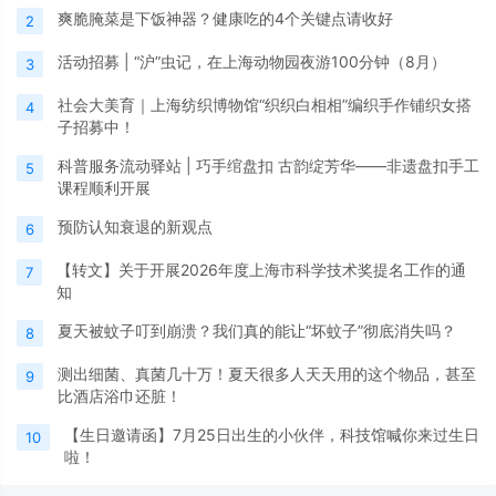
爽脆腌菜是下饭神器？健康吃的4个关键点请收好
2
活动招募 | “沪”虫记，在上海动物园夜游100分钟（8月）
3
社会大美育｜上海纺织博物馆“织织白相相”编织手作铺织女搭
4
子招募中！
科普服务流动驿站 | 巧手绾盘扣 古韵绽芳华——非遗盘扣手工
5
课程顺利开展
预防认知衰退的新观点
6
【转文】关于开展2026年度上海市科学技术奖提名工作的通
7
知
夏天被蚊子叮到崩溃？我们真的能让“坏蚊子”彻底消失吗？
8
测出细菌、真菌几十万！夏天很多人天天用的这个物品，甚至
9
比酒店浴巾还脏！
【生日邀请函】7月25日出生的小伙伴，科技馆喊你来过生日
10
啦！