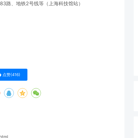
983路、地铁2号线等（上海科技馆站）
点赞(
416
)
html