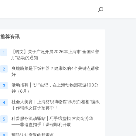
推荐资讯
【转文】关于广泛开展2026年上海市“全国科普
1
月”活动的通知
爽脆腌菜是下饭神器？健康吃的4个关键点请收
2
好
活动招募 | “沪”虫记，在上海动物园夜游100分
3
钟（8月）
社会大美育｜上海纺织博物馆“织织白相相”编织
4
手作铺织女搭子招募中！
科普服务流动驿站 | 巧手绾盘扣 古韵绽芳华
5
——非遗盘扣手工课程顺利开展
预防认知衰退的新观点
6