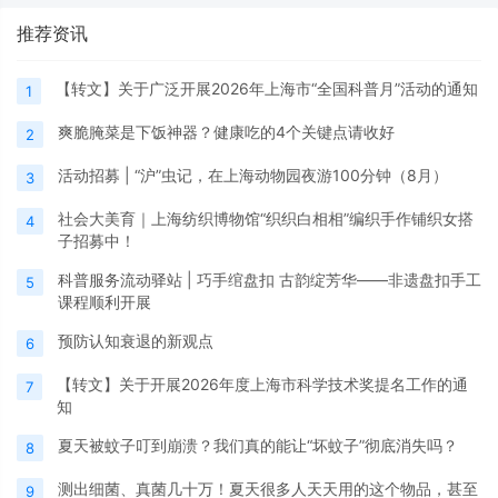
推荐资讯
【转文】关于广泛开展2026年上海市“全国科普月”活动的通知
1
爽脆腌菜是下饭神器？健康吃的4个关键点请收好
2
活动招募 | “沪”虫记，在上海动物园夜游100分钟（8月）
3
社会大美育｜上海纺织博物馆“织织白相相”编织手作铺织女搭
4
子招募中！
科普服务流动驿站 | 巧手绾盘扣 古韵绽芳华——非遗盘扣手工
5
课程顺利开展
预防认知衰退的新观点
6
【转文】关于开展2026年度上海市科学技术奖提名工作的通
7
知
夏天被蚊子叮到崩溃？我们真的能让“坏蚊子”彻底消失吗？
8
测出细菌、真菌几十万！夏天很多人天天用的这个物品，甚至
9