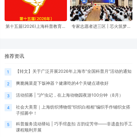
第十五届(2026)上海科普教育创
专家志愿者进三区 | 芯火筑梦进
新奖奖励办法
校园，前沿芯片科普点亮少年科
学理想
推荐资讯
【转文】关于广泛开展2026年上海市“全国科普月”活动的通知
1
爽脆腌菜是下饭神器？健康吃的4个关键点请收好
2
活动招募 | “沪”虫记，在上海动物园夜游100分钟（8月）
3
社会大美育｜上海纺织博物馆“织织白相相”编织手作铺织女搭
4
子招募中！
科普服务流动驿站 | 巧手绾盘扣 古韵绽芳华——非遗盘扣手工
5
课程顺利开展