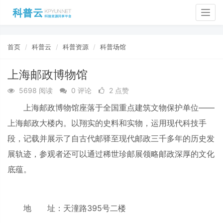
Togg
navig
首页
科普云
科普资源
科普场馆
上海邮政博物馆
5698 阅读
0 评论
2 点赞
上海邮政博物馆座落于全国重点建筑文物保护单位——
上海邮政大楼内。以翔实的史料和实物，运用现代科技手
段，记载并展示了自古代邮驿至现代邮政三千多年的历史发
展轨迹，参观者还可以通过稀世珍邮展领略邮政深厚的文化
底蕴。
地 址：天潼路395号二楼