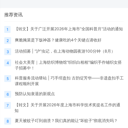
推荐资讯
【转文】关于广泛开展2026年上海市“全国科普月”活动的通知
1
爽脆腌菜是下饭神器？健康吃的4个关键点请收好
2
活动招募 | “沪”虫记，在上海动物园夜游100分钟（8月）
3
社会大美育｜上海纺织博物馆“织织白相相”编织手作铺织女搭
4
子招募中！
科普服务流动驿站 | 巧手绾盘扣 古韵绽芳华——非遗盘扣手工
5
课程顺利开展
预防认知衰退的新观点
6
【转文】关于开展2026年度上海市科学技术奖提名工作的通
7
知
夏天被蚊子叮到崩溃？我们真的能让“坏蚊子”彻底消失吗？
8