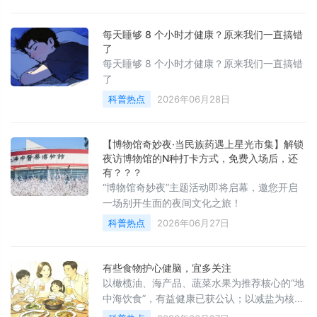
每天睡够 8 个小时才健康？原来我们一直搞错
了
每天睡够 8 个小时才健康？原来我们一直搞错
了
科普热点
2026年06月28日
【博物馆奇妙夜·当民族药遇上星光市集】解锁
夜访博物馆的N种打卡方式，免费入场后，还
有？？？
“博物馆奇妙夜”主题活动即将启幕，邀您开启
一场别开生面的夜间文化之旅！
科普热点
2026年06月27日
有些食物护心健脑，宜多关注
以橄榄油、海产品、蔬菜水果为推荐核心的“地
中海饮食”，有益健康已获公认；以减盐为核心
的“得舒饮食“，在高血压病防治上的作用也已