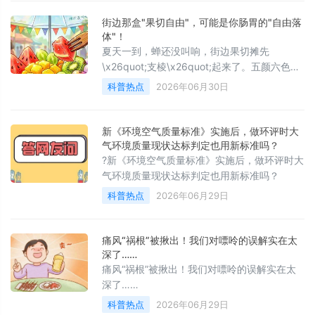
街边那盒"果切自由"，可能是你肠胃的"自由落
体"！
夏天一到，蝉还没叫响，街边果切摊先
\x26quot;支棱\x26quot;起来了。五颜六色的
水果被切成小方块，插上牙签就能边走边吃
科普热点
2026年06月30日
——这画面是不是很美好？
新《环境空气质量标准》实施后，做环评时大
气环境质量现状达标判定也用新标准吗？
?新《环境空气质量标准》实施后，做环评时大
气环境质量现状达标判定也用新标准吗？
科普热点
2026年06月29日
痛风“祸根”被揪出！我们对嘌呤的误解实在太
深了……
痛风“祸根”被揪出！我们对嘌呤的误解实在太
深了……
科普热点
2026年06月29日