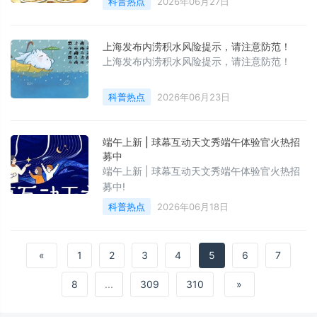
科普热点
2026年06月27日
无异议。近年也有某些护心饮食、健脑饮食的
提法，最近又看到些新的研究，觉得也不无道
理，或尚可供参考。
上海发布内涝积水风险提示，请注意防范！
上海发布内涝积水风险提示，请注意防范！
科普热点
2026年06月23日
端午上新 | 球幕互动天文秀端午体验官火热招
募中
端午上新 | 球幕互动天文秀端午体验官火热招
募中!
科普热点
2026年06月18日
«
1
2
3
4
5
6
7
8
...
309
310
»