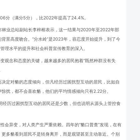
6分（满分5分），比2022年提高了24.4%。
海市林业总站副站长李梓榕表示，这一结果与2020年至2022年部
背景高度吻合。“分水岭”是2023年，容忍度开始提升，到了今
生态管理水平的提升和社会科普宣传教育的深入。
转变观念和态度的关键，越来越多的居民抱着“既然种群没有失
。
历决定对貉的态度倾向，但凡经历过困扰型互动的居民，比如自
惊扰，都不会喜欢貉，他们的平均情感倾向只有2.22分。
说明经历过困扰型互动的居民还是少数，但也说明从源头上管控食
习性会异变，对人类产生严重依赖。四年的“貉口普查”发现，在有
，更多貉看到居民不是转身离开，而是观望甚至主动靠近。个别