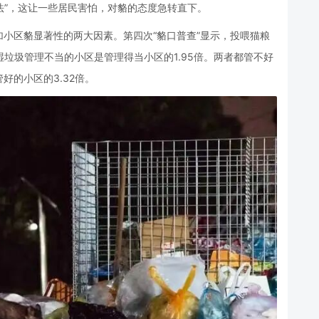
法”，这让一些居民害怕，对貉的态度急转直下。
小区貉显著性的两大因素。第四次“貉口普查”显示，投喂猫粮
湿垃圾管理不当的小区是管理得当小区的1.95倍。两者都管不好
好的小区的3.32倍。