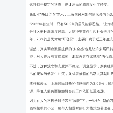
这种趋于稳定的状态，也让居民的态度发生了转变。
第四次“貉口普查”显示，上海居民对貉的情感倾向为3.0
“2022年普查时，只有50.9%的居民能容忍貉。”上
分社区貉种群密度过高、人貉冲突事件引起社会关注的
年，78%的居民对貉“可容忍”，主要归功于近三年
诚然，真实调查数据提供的“安全感”也是让许多居民
控，对人也没有直接威胁，那就再共存试试看”的心态
不过，这种观念和态度并不稳定。调查显示，亲身经
己的宠物与貉发生冲突，又或者被貉的活动尤其是叫声
李梓榕表示，上海居民对貉的情感倾向为3.06分，
源、降低人貉负面接触机会的工作依旧任重道远。
因为在人的不科学对待甚至“溺爱”下，一些野生貉的
猫粮投喂的小区，貉与人相遇时的行为模式显著改变