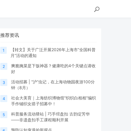
推荐资讯
【转文】关于广泛开展2026年上海市“全国科普
1
月”活动的通知
爽脆腌菜是下饭神器？健康吃的4个关键点请收
2
好
活动招募 | “沪”虫记，在上海动物园夜游100分
3
钟（8月）
社会大美育｜上海纺织博物馆“织织白相相”编织
4
手作铺织女搭子招募中！
科普服务流动驿站 | 巧手绾盘扣 古韵绽芳华
5
——非遗盘扣手工课程顺利开展
预防认知衰退的新观点
6