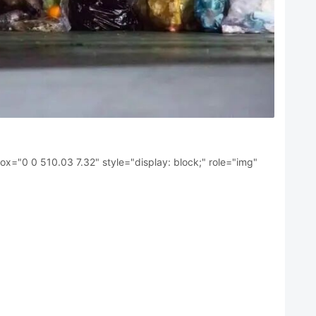
="0 0 510.03 7.32" style="display: block;" role="img"