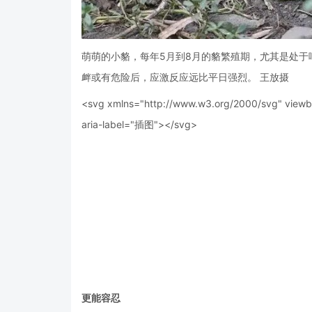
萌萌的小貉，每年5月到8月的貉繁殖期，尤其是处
衅或有危险后，应激反应远比平日强烈。 王放摄
<svg xmlns="http://www.w3.org/2000/svg" viewbox
aria-label="插图">
</svg>
更能容忍