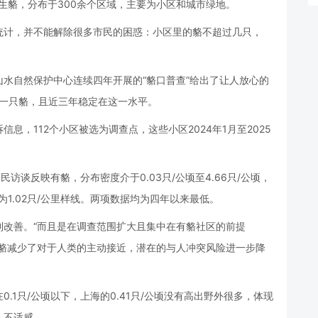
只野生貉，分布于300余个区域，主要为小区和城市绿地。
统计，并不能解除很多市民的困惑：小区里的貉不超过几只，
水自然保护中心连续四年开展的“貉口普查”给出了让人放心的
有一只貉，且近三年稳定在这一水平。
息，112个小区被选为调查点，这些小区2024年1月至2025
访谈反映有貉，分布密度介于0.03只/公顷至4.66只/公顷，
为1.02只/公里样线。两项数据均为四年以来最低。
到改善。“而且是在调查范围扩大且集中在有貉社区的前提
，貉减少了对于人类的主动接近，潜在的与人冲突风险进一步降
.1只/公顷以下，上海的0.41只/公顷没有高出野外很多，体现
、不适感。