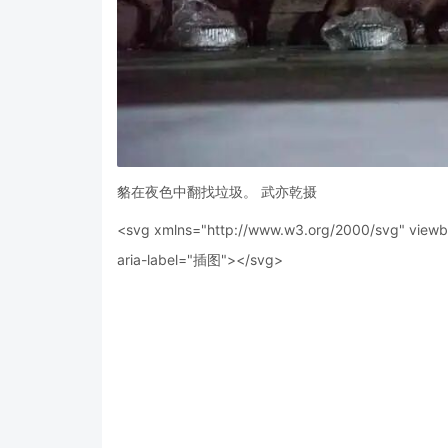
貉在夜色中翻找垃圾。 武亦乾摄
<svg xmlns="http://www.w3.org/2000/svg" viewbox
aria-label="插图">
</svg>