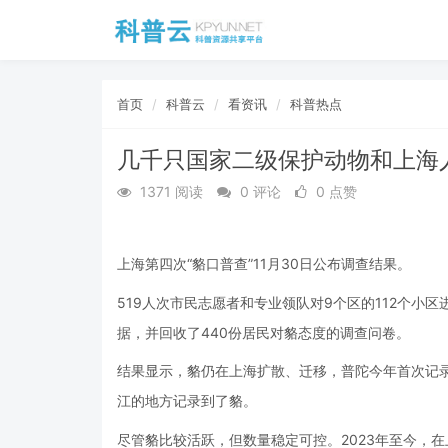
首页
科普云
看资讯
科普热点
几千只国家二级保护动物和上海
1371 阅读
0 评论
0 点赞
上海第四次“貉口普查”11月30日公布调查结果。
519人次市民志愿者和专业领队对9个区的112个小区
据，并回收了440份居民对貉态度的调查问卷。
结果显示，貉仍在上海扩散、迁移，普陀今年首次记
江的地方记录到了貉。
尽管貉比较活跃，但数量稳定可控。2023年至今，在上