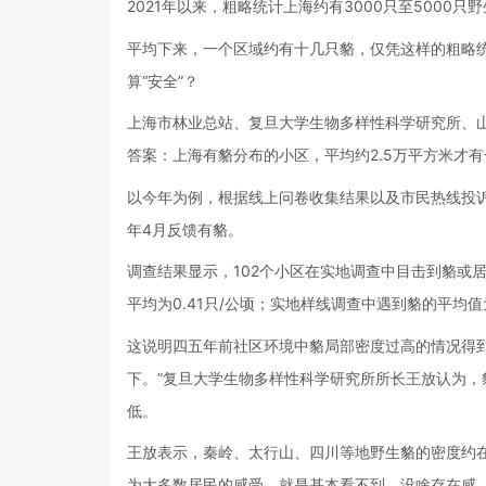
2021年以来，粗略统计上海约有3000只至5000
平均下来，一个区域约有十几只貉，仅凭这样的粗略
算“安全”？
上海市林业总站、复旦大学生物多样性科学研究所、山
答案：上海有貉分布的小区，平均约2.5万平方米才
以今年为例，根据线上问卷收集结果以及市民热线投诉信
年4月反馈有貉。
调查结果显示，102个小区在实地调查中目击到貉或居民
平均为0.41只/公顷；实地样线调查中遇到貉的平均值
这说明四五年前社区环境中貉局部密度过高的情况得
下。”复旦大学生物多样性科学研究所所长王放认为
低。
王放表示，秦岭、太行山、四川等地野生貉的密度约在0
为大多数居民的感受，就是基本看不到，没啥存在感