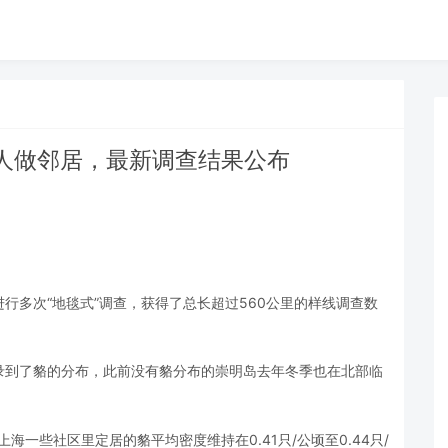
人做邻居，最新调查结果公布
进行多次“地毯式”调查，获得了总长超过560公里的样线调查数
录到了貉的分布，此前没有貉分布的崇明岛去年冬季也在北部临
海一些社区里定居的貉平均密度维持在0.41只/公顷至0.44只/