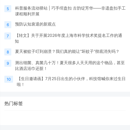
科普服务流动驿站 | 巧手绾盘扣 古韵绽芳华——非遗盘扣手工
5
课程顺利开展
预防认知衰退的新观点
6
【转文】关于开展2026年度上海市科学技术奖提名工作的通
7
知
夏天被蚊子叮到崩溃？我们真的能让“坏蚊子”彻底消失吗？
8
测出细菌、真菌几十万！夏天很多人天天用的这个物品，甚至
9
比酒店浴巾还脏！
【生日邀请函】7月25日出生的小伙伴，科技馆喊你来过生日
10
啦！
热门标签