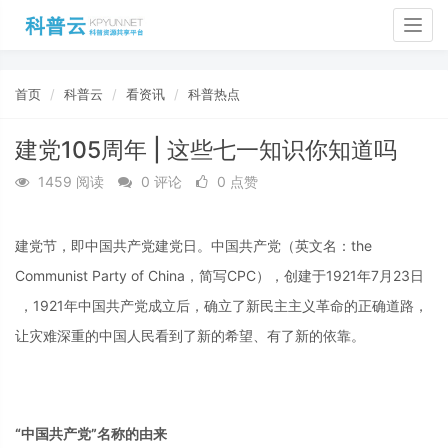
Togg
navig
首页
科普云
看资讯
科普热点
建党105周年 | 这些七一知识你知道吗
1459 阅读
0 评论
0 点赞
建党节，即中国共产党建党日。中国共产党（英文名：the
Communist Party of China，简写CPC），创建于1921年7月23日
，1921年中国共产党成立后，确立了新民主主义革命的正确道路，
让灾难深重的中国人民看到了新的希望、有了新的依靠。
“中国共产党”名称的由来