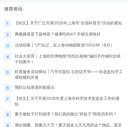
推荐资讯
【转文】关于广泛开展2026年上海市“全国科普月”活动的通知
1
爽脆腌菜是下饭神器？健康吃的4个关键点请收好
2
活动招募 | “沪”虫记，在上海动物园夜游100分钟（8月）
3
社会大美育｜上海纺织博物馆“织织白相相”编织手作铺织女搭
4
子招募中！
科普服务流动驿站 | 巧手绾盘扣 古韵绽芳华——非遗盘扣手工
5
课程顺利开展
预防认知衰退的新观点
6
【转文】关于开展2026年度上海市科学技术奖提名工作的通
7
知
夏天被蚊子叮到崩溃？我们真的能让“坏蚊子”彻底消失吗？
8
测出细菌、真菌几十万！夏天很多人天天用的这个物品，甚至
9