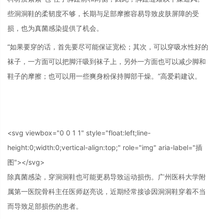
些洞洞鞋的柔韧度不够，长期与足部摩擦容易导致皮肤屏障的受
损，也为真菌感染提供了机会。
“如果要穿的话，首先要尽可能保证宽松；其次，可以穿吸水性好的
袜子，一方面可以把脚汗吸到袜子上，另外一方面也可以减少脚和
鞋子的摩擦；也可以用一些爽身粉保持脚部干燥。”高爱莉建议。
<svg viewbox="0 0 1 1" style="float:left;line-
height:0;width:0;vertical-align:top;" role="img" aria-label="插
图"></svg>
除真菌感染，穿洞洞鞋也可能更易导致运动损伤。广州医科大学附
属第一医院骨科主任医师赵亮说，近期经常接诊因洞洞鞋穿着不当
而导致足部损伤的患者。