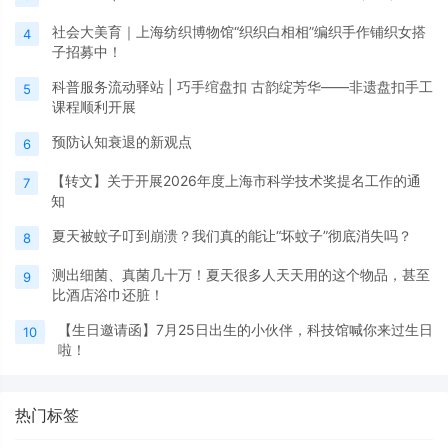
社会大美育｜上海纺织博物馆“织织白相相”编织手作铺织女搭
4
子招募中！
科普服务流动驿站 | 巧手绾盘扣 古韵绽芳华——非遗盘扣手工
5
课程顺利开展
预防认知衰退的新观点
6
【转文】关于开展2026年度上海市科学技术奖提名工作的通
7
知
夏天被蚊子叮到崩溃？我们真的能让“坏蚊子”彻底消失吗？
8
测出细菌、真菌几十万！夏天很多人天天用的这个物品，甚至
9
比酒店浴巾还脏！
【生日邀请函】7月25日出生的小伙伴，科技馆喊你来过生日
10
啦！
热门标签