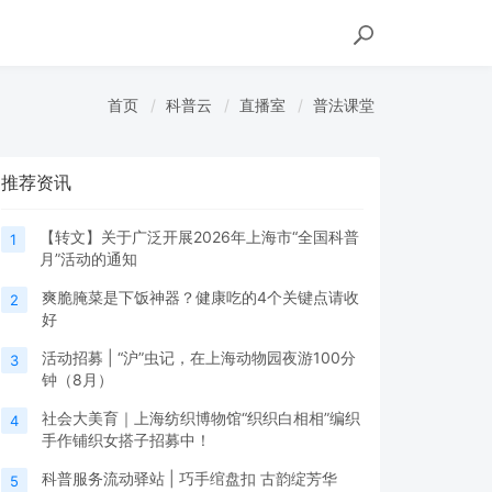
首页
科普云
直播室
普法课堂
推荐资讯
【转文】关于广泛开展2026年上海市“全国科普
1
月”活动的通知
爽脆腌菜是下饭神器？健康吃的4个关键点请收
2
好
活动招募 | “沪”虫记，在上海动物园夜游100分
3
钟（8月）
社会大美育｜上海纺织博物馆“织织白相相”编织
4
手作铺织女搭子招募中！
科普服务流动驿站 | 巧手绾盘扣 古韵绽芳华
5