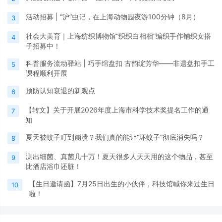
活动招募 | “沪”虫记，在上海动物园夜游100分钟（8月）
3
社会大美育｜上海纺织博物馆“织织白相相”编织手作铺织女搭
4
子招募中！
科普服务流动驿站 | 巧手绾盘扣 古韵绽芳华——非遗盘扣手工
5
课程顺利开展
预防认知衰退的新观点
6
【转文】关于开展2026年度上海市科学技术奖提名工作的通
7
知
夏天被蚊子叮到崩溃？我们真的能让“坏蚊子”彻底消失吗？
8
测出细菌、真菌几十万！夏天很多人天天用的这个物品，甚至
9
比酒店浴巾还脏！
【生日邀请函】7月25日出生的小伙伴，科技馆喊你来过生日
10
啦！