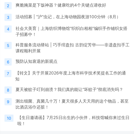
爽脆腌菜是下饭神器？健康吃的4个关键点请收好
2
活动招募 | “沪”虫记，在上海动物园夜游100分钟（8月）
3
社会大美育｜上海纺织博物馆“织织白相相”编织手作铺织女搭
4
子招募中！
科普服务流动驿站 | 巧手绾盘扣 古韵绽芳华——非遗盘扣手工
5
课程顺利开展
预防认知衰退的新观点
6
【转文】关于开展2026年度上海市科学技术奖提名工作的通
7
知
夏天被蚊子叮到崩溃？我们真的能让“坏蚊子”彻底消失吗？
8
测出细菌、真菌几十万！夏天很多人天天用的这个物品，甚至
9
比酒店浴巾还脏！
【生日邀请函】7月25日出生的小伙伴，科技馆喊你来过生日
10
啦！