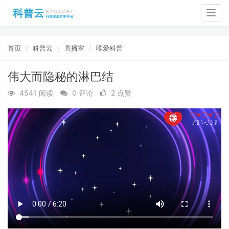
Togg
navig
首页
科普云
直播室
唯爱科普
伟大而隐秘的淋巴结
4541 阅读
0 评论
2 点赞