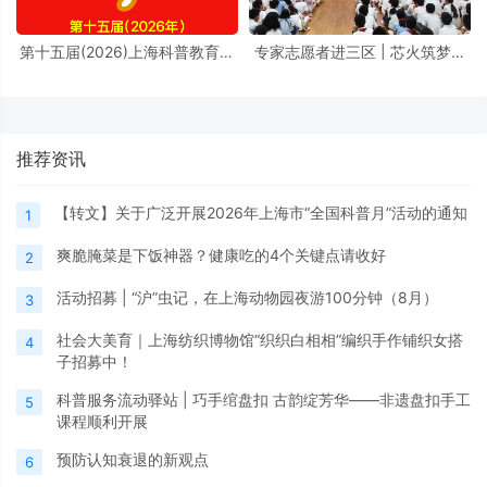
第十五届(2026)上海科普教育创
专家志愿者进三区 | 芯火筑梦进
新奖奖励办法
校园，前沿芯片科普点亮少年科
学理想
推荐资讯
【转文】关于广泛开展2026年上海市“全国科普月”活动的通知
1
爽脆腌菜是下饭神器？健康吃的4个关键点请收好
2
活动招募 | “沪”虫记，在上海动物园夜游100分钟（8月）
3
社会大美育｜上海纺织博物馆“织织白相相”编织手作铺织女搭
4
子招募中！
科普服务流动驿站 | 巧手绾盘扣 古韵绽芳华——非遗盘扣手工
5
课程顺利开展
预防认知衰退的新观点
6