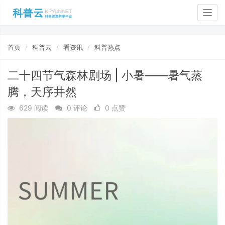
Togg
navig
首页
科普云
看资讯
科普热点
二十四节气森林剧场 | 小暑——暑气蒸
腾，天序井然
629 阅读
0 评论
0 点赞