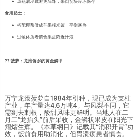
成熟后冷藏避免腐坏，果肉切块冷冻保存
食用贴士
：
搭配椰浆做成芒果糯米饭，平衡寒热
过敏体质者慎食果皮附近汁液
?? 菠萝：龙滚侨乡的黄金鳞甲
万宁龙滚菠萝自1984年引种，现已成为支柱
产业，年产量达4.6万吨
4
。与凤梨不同，它
需剜去刺根，酸甜风味更鲜明。当地人在二
月二“龙抬头”前后采收，金鳞状果皮在阳光下
熠熠生辉
。《本草纲目》记载其“消积开胃”功
效，饭前食用助消化，但胃溃疡患者慎食
。