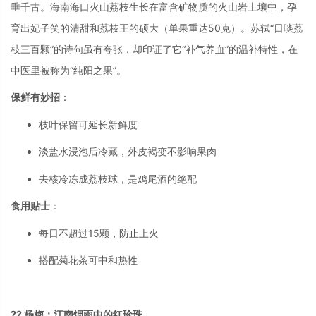
垂千古
。海南海口火山荔枝生长在富含矿物质的火山岩土壤中，孕
育出妃子笑的清甜和荔枝王的硕大（单果重达50克）。苏轼“日啖荔
枝三百颗”的诗句虽有夸张，却印证了它“补气养血”的温补特性，在
中医里被称为“纯阳之果”
。
保鲜有妙招
：
枝叶保留可延长新鲜度
淡盐水浸泡后冷藏，外皮褐变不影响果肉
去核冷冻成荔枝球，是鸡尾酒的绝配
食用贴士
：
每日不超过15颗，防止上火
搭配菊花茶可中和热性
?? 杨梅：江南烟雨中的红珍珠