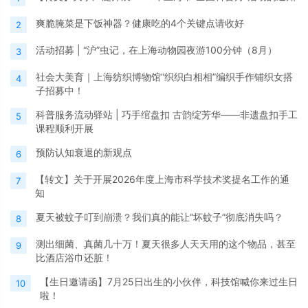
爽脆腌菜是下饭神器？健康吃的4个关键点请收好
2
活动招募 | “沪”虫记，在上海动物园夜游100分钟（8月）
3
社会大美育｜上海纺织博物馆“织织白相相”编织手作铺织女搭
4
子招募中！
科普服务流动驿站 | 巧手绾盘扣 古韵绽芳华——非遗盘扣手工
5
课程顺利开展
预防认知衰退的新观点
6
【转文】关于开展2026年度上海市科学技术奖提名工作的通
7
知
夏天被蚊子叮到崩溃？我们真的能让“坏蚊子”彻底消失吗？
8
测出细菌、真菌几十万！夏天很多人天天用的这个物品，甚至
9
比酒店浴巾还脏！
【生日邀请函】7月25日出生的小伙伴，科技馆喊你来过生日
10
啦！