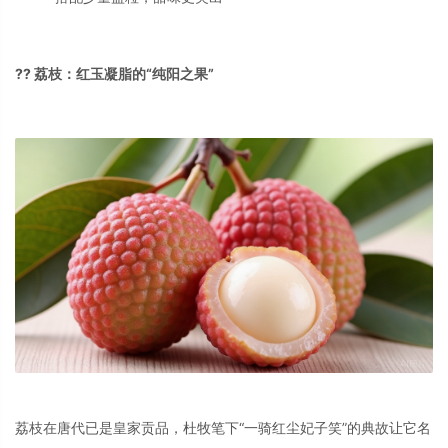
?? 荔枝：红玉凝脂的“纯阳之果”
荔枝在唐代已是皇家贡品，杜牧笔下“一骑红尘妃子笑”的典故让它名