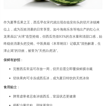
作为夏季瓜果之王，西瓜早在宋代就出现在临安街头的切片冰镇摊
位上，成为百姓消暑的日常享受。如今海南乐东等地出产的红心火
龙果虽以“火球”造型抢镜，但西瓜凭借93%的含水量和清甜口感，始
终稳坐消暑头把交椅
。中医典籍《本草纲目》记载其“清热解暑，生
津止渴”的功效，被誉为“天然白虎汤”。
保鲜有妙招
：
完整西瓜常温可存放一周，切开后需立即覆保鲜膜冷藏
切块果肉可冷冻成西瓜冰，成为夏日特饮的天然冰块
食用贴士
：
脾胃虚寒者忌食冰镇西瓜，室温状态更健康
搭配少量盐粒，甜味更突出