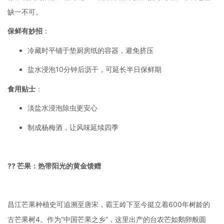
缺一不可
。
保鲜有妙招
：
冷藏时平铺于垫厨房纸的容器，避免挤压
盐水浸泡10分钟后沥干，可延长半日保鲜期
食用贴士
：
淡盐水浸泡除虫更安心
制成杨梅酒，让风味延续四季
?? 芒果：热带阳光的黄金馈赠
昌江芒果种植史可追溯至唐宋，霸王岭下至今挺立着600年树龄的
古芒果树
4
。作为“中国芒果之乡”，这里出产的台农芒如鹅卵般圆