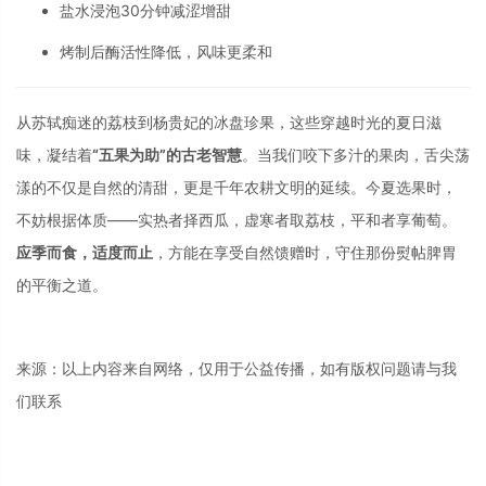
盐水浸泡30分钟减涩增甜
烤制后酶活性降低，风味更柔和
从苏轼痴迷的荔枝到杨贵妃的冰盘珍果，这些穿越时光的夏日滋
味，凝结着
“五果为助”的古老智慧
。当我们咬下多汁的果肉，舌尖荡
漾的不仅是自然的清甜，更是千年农耕文明的延续。今夏选果时，
不妨根据体质——实热者择西瓜，虚寒者取荔枝，平和者享葡萄
。
应季而食，适度而止
，方能在享受自然馈赠时，守住那份熨帖脾胃
的平衡之道。
来源：以上内容来自网络，仅用于公益传播，如有版权问题请与我
们联系