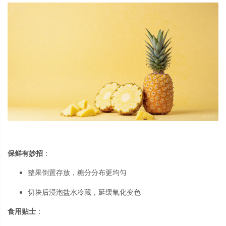
保鲜有妙招
：
整果倒置存放，糖分分布更均匀
切块后浸泡盐水冷藏，延缓氧化变色
食用贴士
：