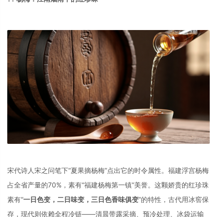
宋代诗人宋之问笔下“夏果摘杨梅”点出它的时令属性
。福建浮宫杨梅
占全省产量的70%，素有“福建杨梅第一镇”美誉
。这颗娇贵的红珍珠
素有“
一日色变，二日味变，三日色香味俱变
”的特性，古代用冰窖保
存，现代则依赖全程冷链——清晨带露采摘、预冷处理、冰袋运输