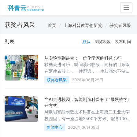
Togg
navig
获奖者风采
首页
上海科普教育创新奖
获奖者风采
列表
默认
浏览次数
发布时间
从实验室到讲台：一位化学家的科普长征
软糖丢进可乐，瞬间喷出喷泉；同样的可乐泼
在两件衣服上，一件湿透，一件却滴水不沾
——这不是魔术，而是中国科学院上海有机化
获奖者风采
2026年06月25日
学研究所研究员吕龙的科普现场。
当AI走进校园，智能制造科普有了"最硬核"打
开方式
AI赋能智能制造技术科普在上海第二工业大学
校园里，有一座占地2500平方米、配备1000
余台套设备的智能制造工
新闻中心
2026年06月09日