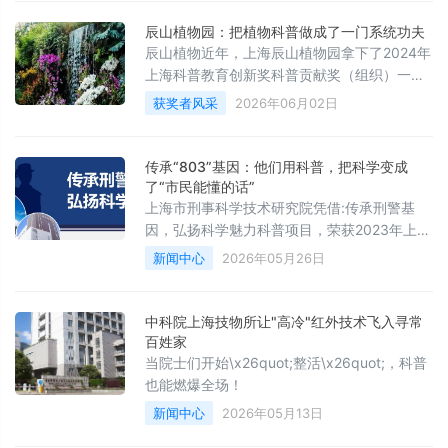
辰山植物园：把植物科普做成了一门系统功夫
辰山植物近年，上海辰山植物园拿下了2024年
上海科普教育创新奖科普贡献奖（组织）一等
奖。
获奖者风采
2026年06月02日
传承“803”基因：他们用科普，把科学变成
了“市民能懂的话”
上海市刑事科学技术研究院凭借:传承刑警基
因，弘扬科学魅力科普项目，荣获2023年上海
科普教育创新奖科普贡献奖
新闻中心
2026年05月26日
中科院上海技物所让"高冷"红外技术飞入寻常
百姓家
当院士们开始\x26quot;整活\x26quot;，科普
也能燃爆全场！
新闻中心
2026年05月13日