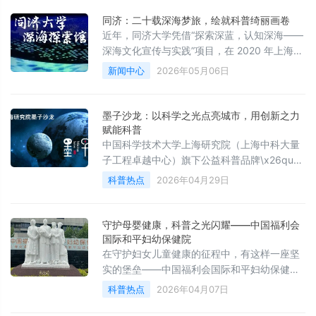
同济：二十载深海梦旅，绘就科普绮丽画卷
近年，同济大学凭借“探索深蓝，认知深海——
深海文化宣传与实践”项目，在 2020 年上海科
普教育创新奖评选中脱
新闻中心
2026年05月06日
墨子沙龙：以科学之光点亮城市，用创新之力
赋能科普
中国科学技术大学上海研究院（上海中科大量
子工程卓越中心）旗下公益科普品牌\x26quot;
墨子沙龙\x26quot;荣获2019年上海科普教育
科普热点
2026年04月29日
守护母婴健康，科普之光闪耀——中国福利会
国际和平妇幼保健院
在守护妇女儿童健康的征程中，有这样一座坚
实的堡垒——中国福利会国际和平妇幼保健
院，凭借卓越的科普贡献，荣获2015年上海科
科普热点
2026年04月07日
普教育创新奖科普贡献奖（组织）一等奖，成
为母婴健康科普领域的璀璨明星。