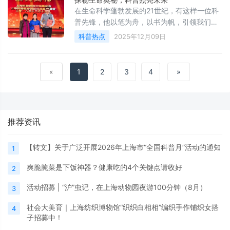
在生命科学蓬勃发展的21世纪，有这样一位科
普先锋，他以笔为舟，以书为帆，引领我们穿
梭于生命的奥秘之中，他就是上海辰山植物园
科普热点
2025年12月09日
的科普作家、研究员——刘夙
«
1
2
3
4
»
推荐资讯
【转文】关于广泛开展2026年上海市“全国科普月”活动的通知
1
爽脆腌菜是下饭神器？健康吃的4个关键点请收好
2
活动招募 | “沪”虫记，在上海动物园夜游100分钟（8月）
3
社会大美育｜上海纺织博物馆“织织白相相”编织手作铺织女搭
4
子招募中！