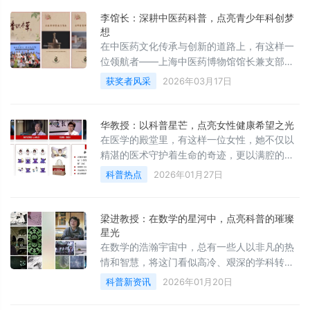
李馆长：深耕中医药科普，点亮青少年科创梦
想
在中医药文化传承与创新的道路上，有这样一
位领航者——上海中医药博物馆馆长兼支部书
记李赣。
获奖者风采
2026年03月17日
华教授：以科普星芒，点亮女性健康希望之光
在医学的殿堂里，有这样一位女性，她不仅以
精湛的医术守护着生命的奇迹，更以满腔的热
情和不懈的努力，在科普的道路上...
科普热点
2026年01月27日
梁进教授：在数学的星河中，点亮科普的璀璨
星光
在数学的浩瀚宇宙中，总有一些人以非凡的热
情和智慧，将这门看似高冷、艰深的学科转化
为大众触手可及的知识瑰宝。
科普新资讯
2026年01月20日