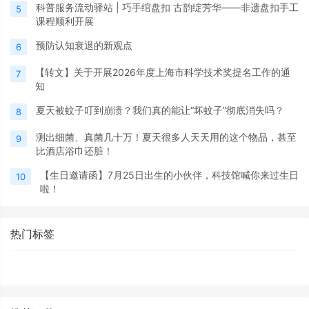
科普服务流动驿站 | 巧手绾盘扣 古韵绽芳华——非遗盘扣手工
5
课程顺利开展
预防认知衰退的新观点
6
【转文】关于开展2026年度上海市科学技术奖提名工作的通
7
知
夏天被蚊子叮到崩溃？我们真的能让“坏蚊子”彻底消失吗？
8
测出细菌、真菌几十万！夏天很多人天天用的这个物品，甚至
9
比酒店浴巾还脏！
【生日邀请函】7月25日出生的小伙伴，科技馆喊你来过生日
10
啦！
热门标签