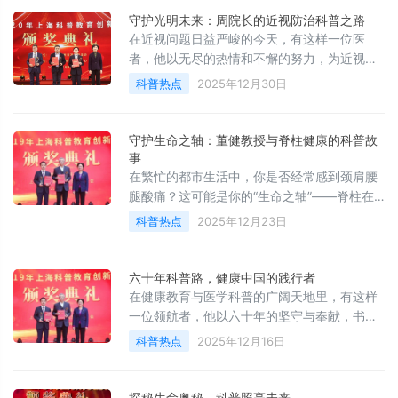
守护光明未来：周院长的近视防治科普之路
在近视问题日益严峻的今天，有这样一位医
者，他以无尽的热情和不懈的努力，为近视患
者点亮了一盏明灯，他就是复旦大学
科普热点
2025年12月30日
守护生命之轴：董健教授与脊柱健康的科普故
事
在繁忙的都市生活中，你是否经常感到颈肩腰
腿酸痛？这可能是你的“生命之轴”——脊柱在
发出警报！
科普热点
2025年12月23日
六十年科普路，健康中国的践行者
在健康教育与医学科普的广阔天地里，有这样
一位领航者，他以六十年的坚守与奉献，书写
了一段段辉煌篇章。
科普热点
2025年12月16日
探秘生命奥秘，科普照亮未来