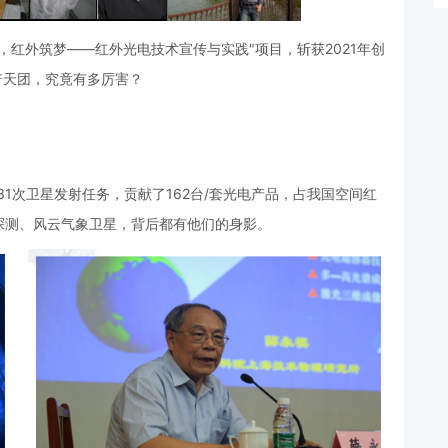
，红外筑梦——红外光电技术宣传与实践"项目，斩获2021年创
普天团，究竟有多厉害？
31次卫星发射任务，贡献了162台/套光电产品，占我国空间红
探测、风云气象卫星，背后都有他们的身影。