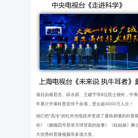
项目由褚君浩、薛永祺、王建宇等8位院士领衔，中
年累计开展科普宣传千余项，受众超4000万人次！
他们把"高冷"的红外光电技术变成了通俗易懂的科普
你》《嫦娥四号登录月球背面的故事》《硅姑娘》舞台
大优秀科普微视频等多项大奖。