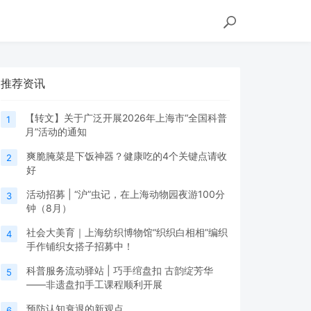
推荐资讯
【转文】关于广泛开展2026年上海市“全国科普
1
月”活动的通知
爽脆腌菜是下饭神器？健康吃的4个关键点请收
2
好
活动招募 | “沪”虫记，在上海动物园夜游100分
3
钟（8月）
社会大美育｜上海纺织博物馆“织织白相相”编织
4
手作铺织女搭子招募中！
科普服务流动驿站 | 巧手绾盘扣 古韵绽芳华
5
——非遗盘扣手工课程顺利开展
预防认知衰退的新观点
6