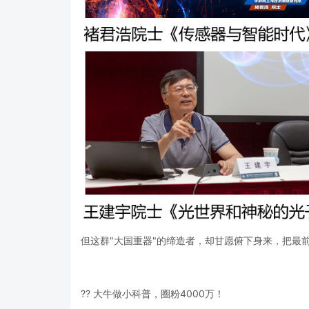
但这群"大国重器"的缔造者，却甘愿俯下身来，把最
?? 大牛做小科普，圈粉4000万！