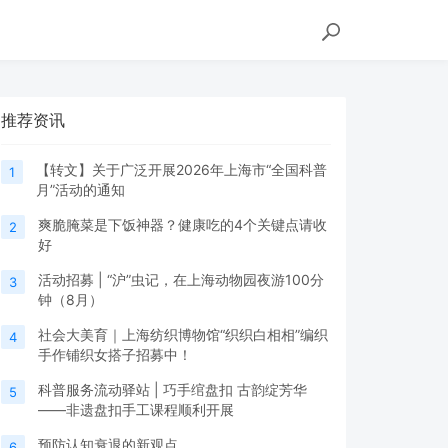
推荐资讯
【转文】关于广泛开展2026年上海市“全国科普
1
月”活动的通知
爽脆腌菜是下饭神器？健康吃的4个关键点请收
2
好
活动招募 | “沪”虫记，在上海动物园夜游100分
3
钟（8月）
社会大美育｜上海纺织博物馆“织织白相相”编织
4
手作铺织女搭子招募中！
科普服务流动驿站 | 巧手绾盘扣 古韵绽芳华
5
——非遗盘扣手工课程顺利开展
预防认知衰退的新观点
6