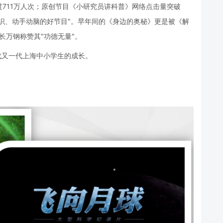
711万人次；原创节目《小研究员讲科普》网络点击量突破
知识、动手动脑的好节目"。早年间的《身边的奥秘》更是被《解
部长万钢称赞其"功德无量"。
代又一代上海中小学生的成长。