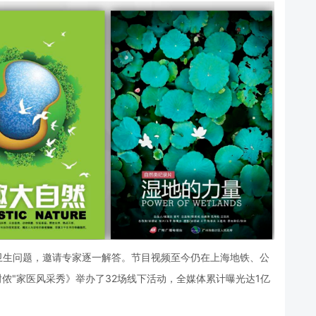
卫生问题，邀请专家逐一解答。节目视频至今仍在上海地铁、公
谢侬"家医风采秀》举办了32场线下活动，全媒体累计曝光达1亿