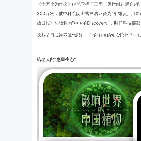
《十万个为什么》综艺季播了三季，累计触达观众超过
300万次，被中科院院士褚君浩评价为"学知识、用
放日报》头版称为"中国的Discovery"，时任科技部
这些节目或许不算"爆款"，但它们确确实实陪伴了一
给老人的"惠民生态"